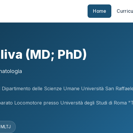
Home
Curric
liva (MD; PhD)
matologia
il Dipartimento delle Scienze Umane Università San Raffael
pparato Locomotore presso Università degli Studi di Roma "
f MLTJ