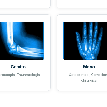
Gomito
Mano
troscopia, Traumatologia
Osteosintesi, Correzio
chirurgica