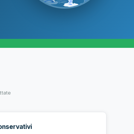
ttate
onservativi